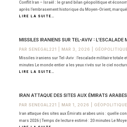
Conflit Iran – Israël : le grand bilan géopolitique et éco
après l’embrasement historique du Moyen-Orient, marqué
LIRE LA SUITE…
MISSILES IRANIENS SUR TEL-AVIV : L’ESCALAD
PAR
SENEGAL221
|
MAR 3, 2026
|
GÉOPOLITIQU
Missiles iraniens sur Tel-Aviv : l’escalade militaire total
minutes Le monde entier a les yeux rivés sur le ciel noct
LIRE LA SUITE…
IRAN ATTAQUE DES SITES AUX ÉMIRATS ARABES 
PAR
SENEGAL221
|
MAR 1, 2026
|
GÉOPOLITIQUE
Iran attaque des sites aux Émirats arabes unis : quelle 
mars 2026 | Temps de lecture estimé : 20 minutes Le Moye