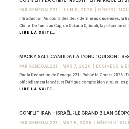
COMMENT LA CHINE INVESTIT EN AFRIQUE EN 2
PAR
SENEGAL221
|
JUIN 8, 2026
|
GÉOPOLITIQU
Introduction Au cours des deux dernières décennies, la tr
Chine. De Tunis au Cap, de Dakar à Djibouti, la présence 
LIRE LA SUITE…
MACKY SALL CANDIDAT À L’ONU : QUI SONT SE
PAR
SENEGAL221
|
MAR 7, 2026
|
BUSINESS & 
Par la Rédaction de Senegal221 | Publié le 7 mars 2026 | T
officiellement lancée, et l’Afrique compte bien y jouer les
LIRE LA SUITE…
CONFLIT IRAN – ISRAËL : LE GRAND BILAN GÉO
PAR
SENEGAL221
|
MAR 6, 2026
|
GÉOPOLITIQU