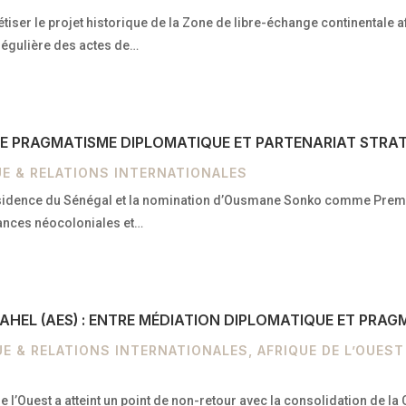
étiser le projet historique de la Zone de libre-échange continentale a
 régulière des actes de…
ENTRE PRAGMATISME DIPLOMATIQUE ET PARTENARIAT STRA
E & RELATIONS INTERNATIONALES
résidence du Sénégal et la nomination d’Ousmane Sonko comme Premie
dances néocoloniales et…
 SAHEL (AES) : ENTRE MÉDIATION DIPLOMATIQUE ET PR
UE & RELATIONS INTERNATIONALES
,
AFRIQUE DE L’OUEST
e l’Ouest a atteint un point de non-retour avec la consolidation de la 