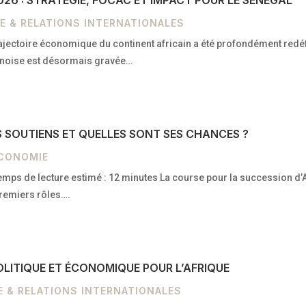
026 : STRATÉGIE, FOCAC ET IMPACT POUR LE SÉNÉGAL
E & RELATIONS INTERNATIONALES
ajectoire économique du continent africain a été profondément redéfi
chinoise est désormais gravée…
S SOUTIENS ET QUELLES SONT SES CHANCES ?
ÉCONOMIE
emps de lecture estimé : 12 minutes La course pour la succession d’A
 premiers rôles….
POLITIQUE ET ÉCONOMIQUE POUR L’AFRIQUE
E & RELATIONS INTERNATIONALES