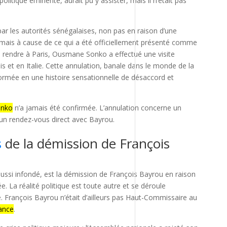
olitique éminente, aurait pu y assister, mais il n’était pas
ar les autorités sénégalaises, non pas en raison d’une
 mais à cause de ce qui a été officiellement présenté comme
e rendre à Paris, Ousmane Sonko a effectué une visite
 et en Italie. Cette annulation, banale dans le monde de la
ormée en une histoire sensationnelle de désaccord et
onko
n’a jamais été confirmée. L’annulation concerne un
un rendez-vous direct avec Bayrou.
s
de la démission de François
aussi infondé, est la démission de François Bayrou en raison
. La réalité politique est toute autre et se déroule
. François Bayrou n’était d’ailleurs pas Haut-Commissaire au
rance
.