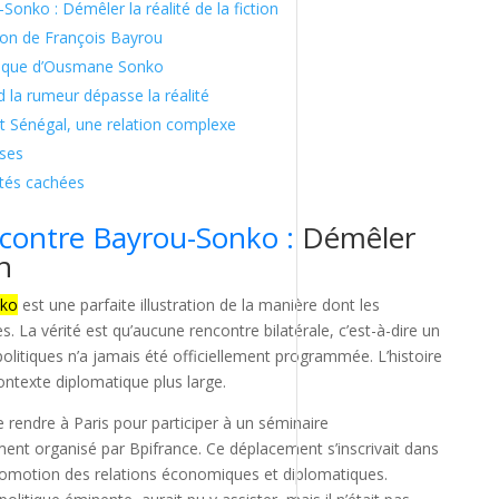
-Sonko : Démêler la réalité de la fiction
sion de François Bayrou
itique d’Ousmane Sonko
d la rumeur dépasse la réalité
et Sénégal, une relation complexe
nses
ités cachées
encontre Bayrou-Sonko :
Démêler
on
nko
est une parfaite illustration de la manière dont les
 La vérité est qu’aucune rencontre bilatérale, c’est-à-dire un
politiques n’a jamais été officiellement programmée. L’histoire
contexte diplomatique plus large.
 rendre à Paris pour participer à un séminaire
nt organisé par Bpifrance. Ce déplacement s’inscrivait dans
romotion des relations économiques et diplomatiques.