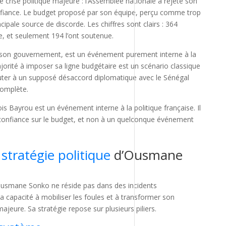
crise politique majeure : l’Assemblée nationale a rejeté son
fiance. Le budget proposé par son équipe, perçu comme trop
ncipale source de discorde. Les chiffres sont clairs : 364
e, et seulement 194 l’ont soutenue.
de son gouvernement, est un événement purement interne à la
ajorité à imposer sa ligne budgétaire est un scénario classique
uter à un supposé désaccord diplomatique avec le Sénégal
complète.
s Bayrou est un événement interne à la politique française. Il
 confiance sur le budget, et non à un quelconque événement
stratégie politique
d’Ousmane
d’Ousmane Sonko ne réside pas dans des incidents
a capacité à mobiliser les foules et à transformer son
eure. Sa stratégie repose sur plusieurs piliers.