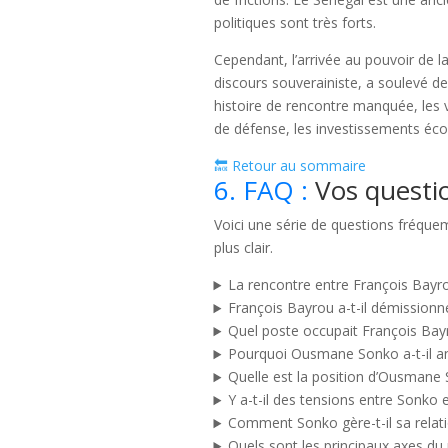
politiques sont très forts.
Cependant, l’arrivée au pouvoir de 
discours souverainiste, a soulevé de 
histoire de rencontre manquée, les v
de défense, les investissements écon
🔙 Retour au sommaire
6. FAQ :
Vos questi
Voici une série de questions fréque
plus clair.
La rencontre entre François Bayro
François Bayrou a-t-il démission
Quel poste occupait François Ba
Pourquoi Ousmane Sonko a-t-il an
Quelle est la position d’Ousmane 
Y a-t-il des tensions entre Sonko
Comment Sonko gère-t-il sa relati
Quels sont les principaux axes d