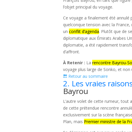
François Bayrou, en tant que figure p
l’objet principal du voyage.
Ce voyage a finalement été annulé p
quelconque tension avec la France,
un
conflit d’agenda
. Plutôt que de s
diplomatique aux Émirats Arabes Unis
diplomatie, a été rapidement transf
d’affront.
À Retenir :
La
rencontre Bayrou-S
voyage plus large de Sonko, et non 
🔙 Retour au sommaire
2. Les vraies raison
Bayrou
L’autre volet de cette rumeur, tout 
de cette prétendue rencontre annulée
exclusivement sur la scène française
Plan, mais
Premier ministre de la F