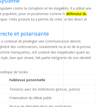
-système
laire contre la corruption et les inégalités. Il a utilisé une
 de populiste, pour se positionner comme le
défenseur du
ue. Cette posture lui a permis de créer un lien direct et
ecte et polarisante
 a continué de privilégier une communication directe.
énéré des controverses, notamment vis-à-vis de la presse.
 comme menaçantes, ont soulevé des inquiétudes quant au
 style, bien que clivant, fait partie intégrante de son identité
politique de Sonko
Faiblesse potentielle
Tensions avec les institutions (presse, justice)
Polarisation du débat public
Risque de déstabilisation des institutions