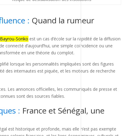
fluence :
Quand la rumeur
 Bayrou-Sonko
est un cas d’école sur la rapidité de la diffusion
de connecté d’aujourd’hui, une simple coïncidence ou une
ransformée en une théorie du complot.
ifié lorsque les personnalités impliquées sont des figures
sité des internautes est piquée, et les moteurs de recherche
ces. Les annonces officielles, les communiqués de presse et
connues sont des sources fiables.
ques :
France et Sénégal, une
négal est historique et profonde, mais elle n’est pas exempte
enne colonie française, et les liens économiques, culturels et