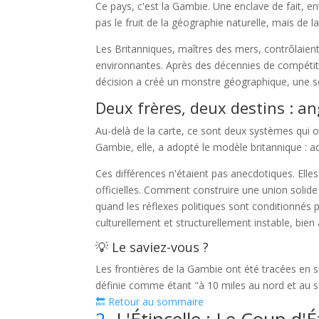
Ce pays, c'est la Gambie. Une enclave de fait, e
pas le fruit de la géographie naturelle, mais de la
Les Britanniques, maîtres des mers, contrôlaient
environnantes. Après des décennies de compétit
décision a créé un monstre géographique, une sou
Deux frères, deux destins : 
Au-delà de la carte, ce sont deux systèmes qui on
Gambie, elle, a adopté le modèle britannique : a
Ces différences n'étaient pas anecdotiques. Ell
officielles. Comment construire une union solide
quand les réflexes politiques sont conditionnés p
culturellement et structurellement instable, bien
💡 Le saviez-vous ?
Les frontières de la Gambie ont été tracées en s
définie comme étant "à 10 miles au nord et au su
🔙 Retour au sommaire
2.
L'Étincelle : Le Coup d