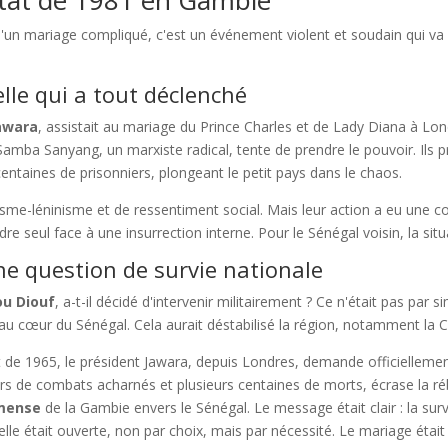
 d'un mariage compliqué, c'est un événement violent et soudain qui va 
lle qui a tout déclenché
awara
, assistait au mariage du Prince Charles et de Lady Diana à Lo
mba Sanyang, un marxiste radical, tente de prendre le pouvoir. Ils 
centaines de prisonniers, plongeant le petit pays dans le chaos.
sme-léninisme et de ressentiment social. Mais leur action a eu une c
re seul face à une insurrection interne. Pour le Sénégal voisin, la situa
ne question de survie nationale
u Diouf
, a-t-il décidé d'intervenir militairement ? Ce n'était pas par
 au cœur du Sénégal. Cela aurait déstabilisé la région, notamment la 
de 1965, le président Jawara, depuis Londres, demande officiellemen
urs de combats acharnés et plusieurs centaines de morts, écrase la réb
mmense
de la Gambie envers le Sénégal. Le message était clair : la s
lle était ouverte, non par choix, mais par nécessité. Le mariage était