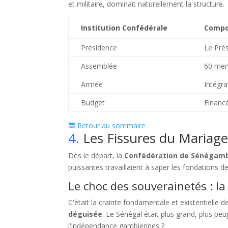
et militaire, dominait naturellement la structure.
Institution Confédérale
Compos
Présidence
Le Prés
Assemblée
60 mem
Armée
Intégr
Budget
Financé
🔙 Retour au sommaire
4.
Les Fissures du Mariage
Dès le départ, la
Confédération de Sénégam
puissantes travaillaient à saper les fondations d
Le choc des souverainetés : l
C'était la crainte fondamentale et existentielle 
déguisée
. Le Sénégal était plus grand, plus peu
l'indépendance gambiennes ?