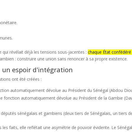
onétaire.
mmunes.
 qui révélait déjà les tensions sous-jacentes :
chaque État confédéré
gambien : construire une union sans renoncer à sa propre existence.
: un espoir d'intégration
utions ont été créées :
nction automatiquement dévolue au Président du Sénégal (Abdou Diou
ne fonction automatiquement dévolue au Président de la Gambie (Da
députés sénégalais et gambiens (deux tiers de Sénégalais, un tiers 
dans les faits, elle reflétait une asymétrie de pouvoir évidente. Le S