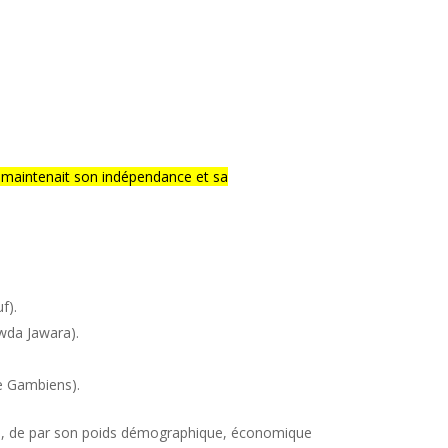
 maintenait son indépendance et sa
f).
wda Jawara).
de Gambiens).
énégal, de par son poids démographique, économique