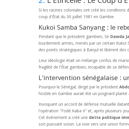
Si les racines coloniales ont créé les conditions
coup d'État du 30 juillet 1981 en Gambie.
Kukoi Samba Sanyang : le rebe
Pendant que le président gambien, Sir
Dawda J
lourdement armés, menés par un certain Kukoi Sa
des points stratégiques à Banjul et libèrent des 
Leur idéologie était un mélange confus de marxi
fragilité de l'État gambien, incapable de se défend
L'intervention sénégalaise : u
Pourquoi le Sénégal, dirigé par le président
Abdo
hostile en Gambie aurait été un poignard planté
Invoquant un accord de défense mutuelle datant 
l'opération "Fodé Kaba II" et, après plusieurs jo
Cet événement a créé une
dette politique i
son puissant voisin. La voie vers une union forme