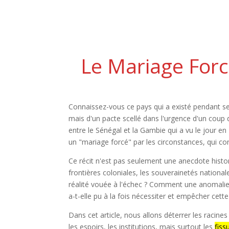
Le Mariage Forcé
Connaissez-vous ce pays qui a existé pendant se
mais d'un pacte scellé dans l'urgence d'un coup d
entre le Sénégal et la Gambie qui a vu le jour en
un "mariage forcé" par les circonstances, qui cont
Ce récit n'est pas seulement une anecdote histor
frontières coloniales, les souverainetés national
réalité vouée à l'échec ? Comment une anomalie
a-t-elle pu à la fois nécessiter et empêcher cett
Dans cet article, nous allons déterrer les racine
les espoirs, les institutions, mais surtout les
fiss