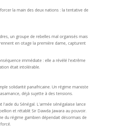
forcer la main des deux nations : la tentative de
ndres, un groupe de rebelles mal organisés mais
prennent en otage la première dame, capturent
onséquence immédiate : elle a révélé l'extrême
tion était intolérable.
 simple solidarité panafricaine. Un régime marxiste
Casamance, déjà sujette à des tensions.
t l'aide du Sénégal. L'armée sénégalaise lance
ellion et rétablit Sir Dawda Jawara au pouvoir.
urvie du régime gambien dépendait désormais de
 forcé.