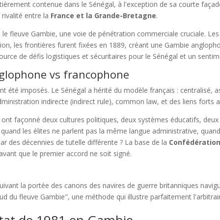
ntièrement contenue dans le Sénégal, à l'exception de sa courte façade
 rivalité entre la
France et la Grande-Bretagne
.
 le fleuve Gambie, une voie de pénétration commerciale cruciale. Les 
ion, les frontières furent fixées en 1889, créant une Gambie anglop
rce de défis logistiques et sécuritaires pour le Sénégal et un sentim
anglophone vs francophone
t été imposés. Le Sénégal a hérité du modèle français : centralisé, assi
dministration indirecte (indirect rule), common law, et des liens fort
es ont façonné deux cultures politiques, deux systèmes éducatifs, de
 quand les élites ne parlent pas la même langue administrative, quand
ar des décennies de tutelle différente ? La base de la
Confédératio
 avant que le premier accord ne soit signé.
uivant la portée des canons des navires de guerre britanniques navigua
d du fleuve Gambie", une méthode qui illustre parfaitement l'arbitrair
'État de 1981 en Gambie