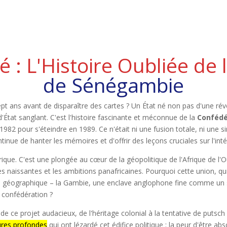
 : L'Histoire Oubliée de 
de Sénégambie
pt ans avant de disparaître des cartes ? Un État né non pas d'une rév
'État sanglant. C'est l'histoire fascinante et méconnue de la
Confédé
 1982 pour s'éteindre en 1989. Ce n'était ni une fusion totale, ni une 
inue de hanter les mémoires et d'offrir des leçons cruciales sur l'inté
ique. C'est une plongée au cœur de la géopolitique de l'Afrique de l'O
es naissantes et les ambitions panafricaines. Pourquoi cette union, qui 
 géographique – la Gambie, une enclave anglophone fine comme un se
e confédération ?
s de ce projet audacieux, de l'héritage colonial à la tentative de putsc
ures profondes
qui ont lézardé cet édifice politique : la peur d'être 